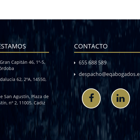
ESTAMOS
CONTACTO
Gran Capitán 46, 1º-5,
655 688 589
Córdoba
despacho@eqabogados.e
dalucía 62, 2ºA, 14550,
de San Agustín, Plaza de
tín, nº 2, 11005, Cadiz