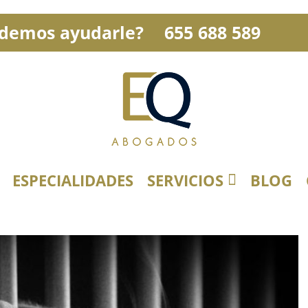
demos ayudarle?
655 688 589
ESPECIALIDADES
SERVICIOS
BLOG