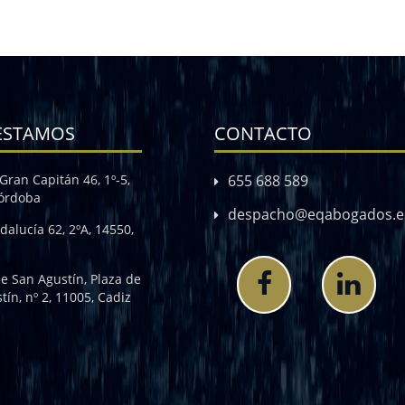
ESTAMOS
CONTACTO
Gran Capitán 46, 1º-5,
655 688 589
Córdoba
despacho@eqabogados.e
dalucía 62, 2ºA, 14550,
de San Agustín, Plaza de
tín, nº 2, 11005, Cadiz