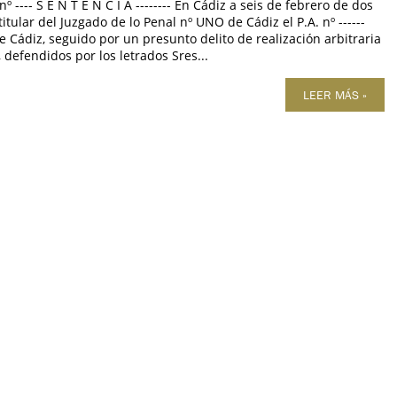
--- S E N T E N C I A -------- En Cádiz a seis de febrero de dos
titular del Juzgado de lo Penal nº UNO de Cádiz el P.A. nº ------
de Cádiz, seguido por un presunto delito de realización arbitraria
efendidos por los letrados Sres...
LEER MÁS »