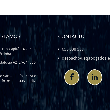
ESTAMOS
CONTACTO
Gran Capitán 46, 1º-5,
655 688 589
Córdoba
despacho@eqabogados.e
dalucía 62, 2ºA, 14550,
de San Agustín, Plaza de
tín, nº 2, 11005, Cadiz