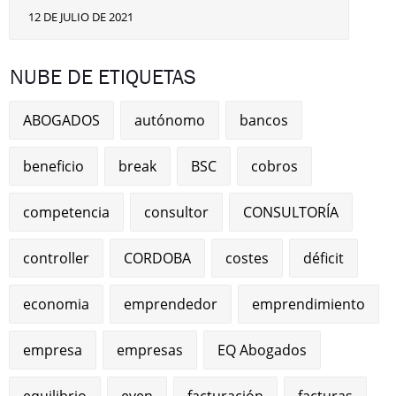
12 DE JULIO DE 2021
NUBE DE ETIQUETAS
ABOGADOS
autónomo
bancos
beneficio
break
BSC
cobros
competencia
consultor
CONSULTORÍA
controller
CORDOBA
costes
déficit
economia
emprendedor
emprendimiento
empresa
empresas
EQ Abogados
equilibrio
even
facturación
facturas