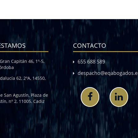
ESTAMOS
CONTACTO
Gran Capitán 46, 1º-5,
655 688 589
Córdoba
despacho@eqabogados.e
dalucía 62, 2ºA, 14550,
de San Agustín, Plaza de
tín, nº 2, 11005, Cadiz