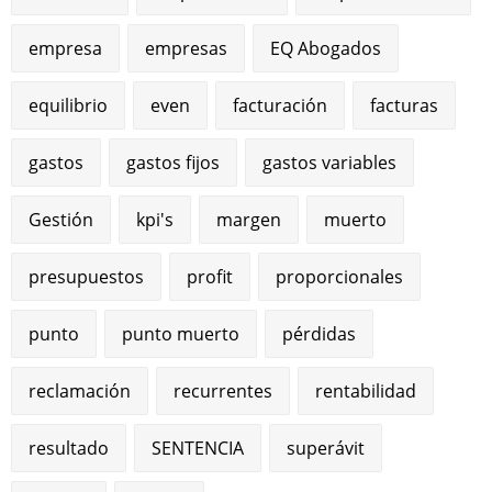
empresa
empresas
EQ Abogados
equilibrio
even
facturación
facturas
gastos
gastos fijos
gastos variables
Gestión
kpi's
margen
muerto
presupuestos
profit
proporcionales
punto
punto muerto
pérdidas
reclamación
recurrentes
rentabilidad
resultado
SENTENCIA
superávit