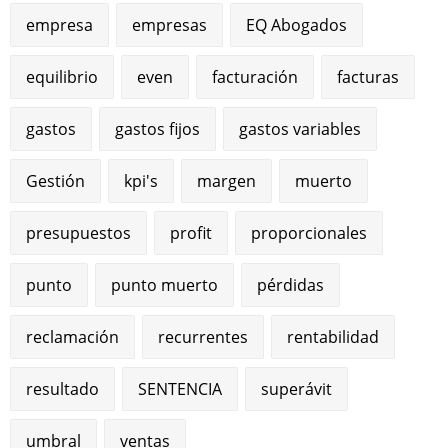
empresa
empresas
EQ Abogados
equilibrio
even
facturación
facturas
gastos
gastos fijos
gastos variables
Gestión
kpi's
margen
muerto
presupuestos
profit
proporcionales
punto
punto muerto
pérdidas
reclamación
recurrentes
rentabilidad
resultado
SENTENCIA
superávit
umbral
ventas