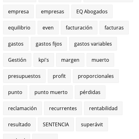
empresa
empresas
EQ Abogados
equilibrio
even
facturación
facturas
gastos
gastos fijos
gastos variables
Gestión
kpi's
margen
muerto
presupuestos
profit
proporcionales
punto
punto muerto
pérdidas
reclamación
recurrentes
rentabilidad
resultado
SENTENCIA
superávit