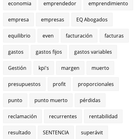
economia
emprendedor
emprendimiento
empresa
empresas
EQ Abogados
equilibrio
even
facturación
facturas
gastos
gastos fijos
gastos variables
Gestión
kpi's
margen
muerto
presupuestos
profit
proporcionales
punto
punto muerto
pérdidas
reclamación
recurrentes
rentabilidad
resultado
SENTENCIA
superávit