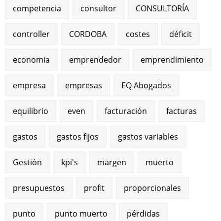
competencia
consultor
CONSULTORÍA
controller
CORDOBA
costes
déficit
economia
emprendedor
emprendimiento
empresa
empresas
EQ Abogados
equilibrio
even
facturación
facturas
gastos
gastos fijos
gastos variables
Gestión
kpi's
margen
muerto
presupuestos
profit
proporcionales
punto
punto muerto
pérdidas